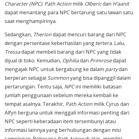
Character (NPC)
.
Path Action
milik
Olberic
dan
H’aanit
dapat menantang para NPC bertarung satu lawan satu
saat menghampirinya.
Sedangkan,
Therion
dapat mencuri barang dari NPC
dengan persentase keberhasilan yang tertera. Lalu,
Tressa
dapat membeli barang dari NPC yang tidak
dijual di toko. Kemudian,
Ophilia
dan
Primrose
dapat
mengajak NPC untuk bergabung ke dalam
party
dan
berperan sebagai
Summon
yang bisa dipanggil dalam
pertarungan. Tentu saja,
NPC
ini memiliki batasan
jumlah penggunaan sebelum mereka kembali ke
tempat asalnya. Terakhir,
Path Action
milik Cyrus dan
Alfyn berguna untuk menggali informasi penting dari
NPC seperti keberadaan item tersembunyi atau
informasi lainnya yang berhubungan dengan misi
sampingan. Beberapa
Path Action
di atas, memiliki