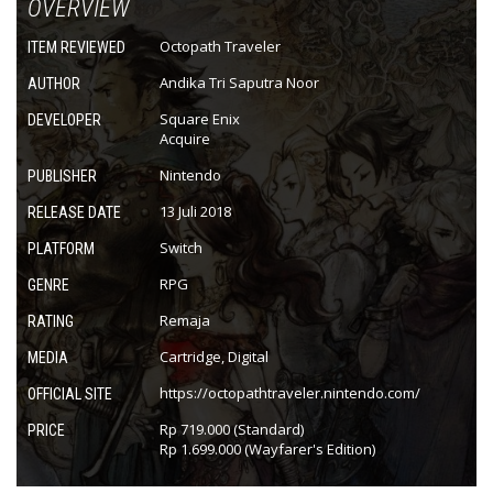
OVERVIEW
Octopath Traveler
ITEM REVIEWED
Andika Tri Saputra Noor
AUTHOR
Square Enix
DEVELOPER
Acquire
Nintendo
PUBLISHER
13 Juli 2018
RELEASE DATE
Switch
PLATFORM
RPG
GENRE
Remaja
RATING
Cartridge, Digital
MEDIA
https://octopathtraveler.nintendo.com/
OFFICIAL SITE
Rp 719.000 (Standard)
PRICE
Rp 1.699.000 (Wayfarer's Edition)