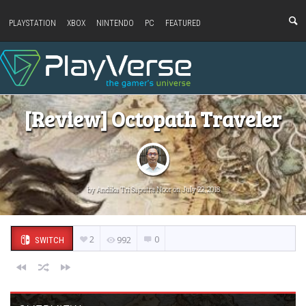
PLAYSTATION
XBOX
NINTENDO
PC
FEATURED
[Review] Octopath Traveler
by
Andika Tri Saputra Noor
on July 22, 2018
2
0
992
SWITCH