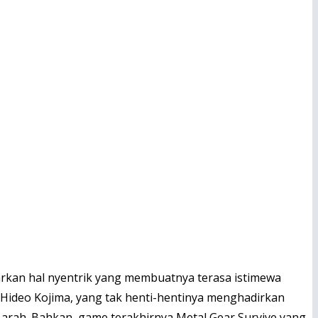
warkan hal nyentrik yang membuatnya terasa istimewa
a Hideo Kojima, yang tak henti-hentinya menghadirkan
n arah. Bahkan, game terakhirnya Metal Gear Survive yang