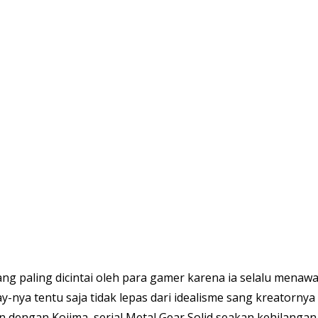
ang paling dicintai oleh para gamer karena ia selalu mena
y-nya tentu saja tidak lepas dari idealisme sang kreatorny
n dengan Kojima, serial Metal Gear Solid seakan kehilanga