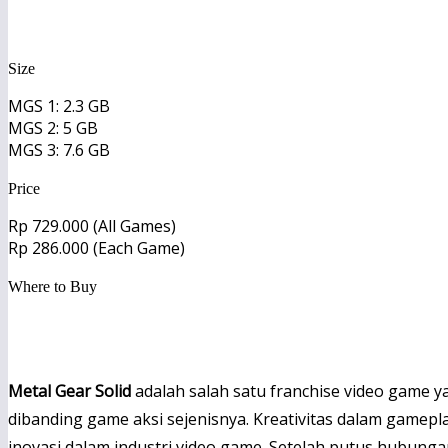
https://www.konami.com/mg/mc/asia/en/
Size
MGS 1: 2.3 GB
MGS 2: 5 GB
MGS 3: 7.6 GB
Price
Rp 729.000 (All Games)
Rp 286.000 (Each Game)
Where to Buy
PlayStation Store
Metal Gear Solid
adalah salah satu franchise video game y
dibanding game aksi sejenisnya.
Kreativitas dalam gamepla
inovasi dalam industri video game. Setelah putus hubunga