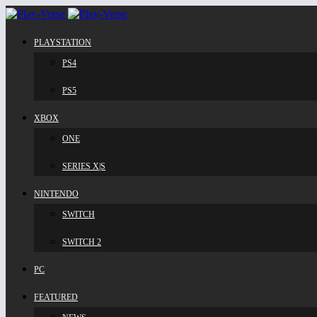
PLAYSTATION
PS4
PS5
XBOX
ONE
SERIES X|S
NINTENDO
SWITCH
SWITCH 2
PC
FEATURED