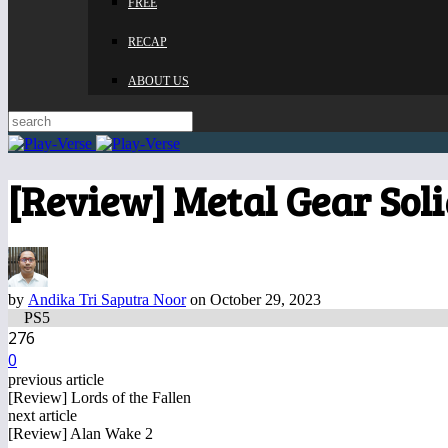
FREE
RECAP
ABOUT US
[Review] Metal Gear Solid
by
Andika Tri Saputra Noor
on October 29, 2023
PS5
276
0
previous article
[Review] Lords of the Fallen
next article
[Review] Alan Wake 2