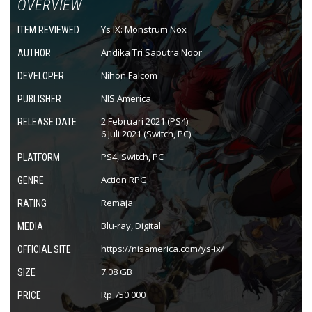
OVERVIEW
Ys IX: Monstrum Nox
ITEM REVIEWED
Andika Tri Saputra Noor
AUTHOR
Nihon Falcom
DEVELOPER
NIS America
PUBLISHER
2 Februari 2021 (PS4)
RELEASE DATE
6 Juli 2021 (Switch, PC)
PS4, Switch, PC
PLATFORM
Action RPG
GENRE
Remaja
RATING
Blu-ray, Digital
MEDIA
https://nisamerica.com/ys-ix/
OFFICIAL SITE
7.08 GB
SIZE
Rp 750.000
PRICE