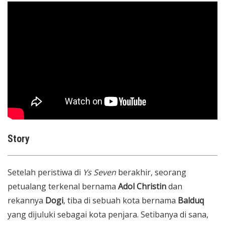
Story
Setelah peristiwa di
Ys Seven
berakhir, seorang
petualang terkenal bernama
Adol Christin
dan
rekannya
Dogi
, tiba di sebuah kota bernama
Balduq
yang dijuluki sebagai kota penjara. Setibanya di sana,