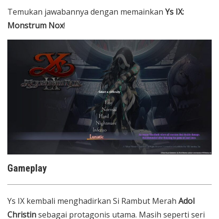
Temukan jawabannya dengan memainkan
Ys IX:
Monstrum Nox
!
Gameplay
Ys IX kembali menghadirkan Si Rambut Merah
Adol
Christin
sebagai protagonis utama. Masih seperti seri