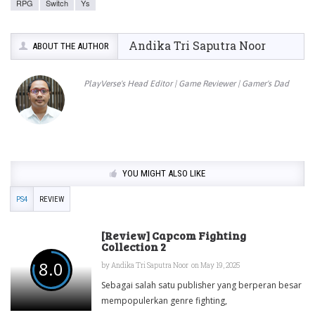
RPG
Switch
Ys
Andika Tri Saputra Noor
ABOUT THE AUTHOR
PlayVerse's Head Editor | Game Reviewer | Gamer's Dad
YOU MIGHT ALSO LIKE
PS4
REVIEW
[Review] Capcom Fighting
Collection 2
8.0
by
Andika Tri Saputra Noor
on May 19, 2025
Sebagai salah satu publisher yang berperan besar
mempopulerkan genre fighting,