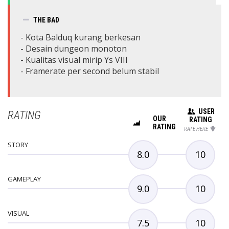
THE BAD
- Kota Balduq kurang berkesan
- Desain dungeon monoton
- Kualitas visual mirip Ys VIII
- Framerate per second belum stabil
USER
RATING
OUR
RATING
RATING
RATE HERE
STORY
8.0
10
GAMEPLAY
9.0
10
VISUAL
7.5
10