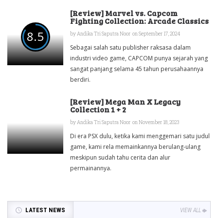
[Review] Marvel vs. Capcom
Fighting Collection: Arcade Classics
8.5
by
Andika Tri Saputra Noor
on September 17, 2024
Sebagai salah satu publisher raksasa dalam
industri video game, CAPCOM punya sejarah yang
sangat panjang selama 45 tahun perusahaannya
berdiri.
[Review] Mega Man X Legacy
Collection 1 + 2
by
Andika Tri Saputra Noor
on November 18, 2023
Di era PSX dulu, ketika kami menggemari satu judul
game, kami rela memainkannya berulang-ulang
meskipun sudah tahu cerita dan alur
permainannya.
LATEST NEWS
VIEW ALL