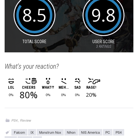
8.5
9.8
TOTAL SCORE
USER SCORE
3
RATINGS
What's your reaction?
LOL
CHEERS
WHAT!?
MEH...
SAD
RAGE!
80%
20%
0%
0%
0%
0%
,
PS4
Review
Falcom
IX
Monstrum Nox
Nihon
NIS America
PC
PS4