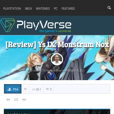
PLAYSTATION
XBOX
NINTENDO
PC
FEATURED
[Review] Ys IX: Monstrum Nox
by
Andika Tri Saputra Noor
on February 16, 2021
0
851
PS4