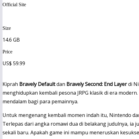
Official Site
https://www.nintendo.com/games/detail/bravely-default-ii-
Size
14.6 GB
Price
US$ 59.99
Kiprah
Bravely Default
dan
Bravely Second: End Layer
di N
menghidupkan kembali pesona JRPG klasik di era modern. D
mendalam bagi para pemainnya.
Untuk mengenang kembali momen indah itu, Nintendo dan 
Terlepas dari angka romawi dua di belakang judulnya, ia
sekali baru. Apakah game ini mampu meneruskan kesuks