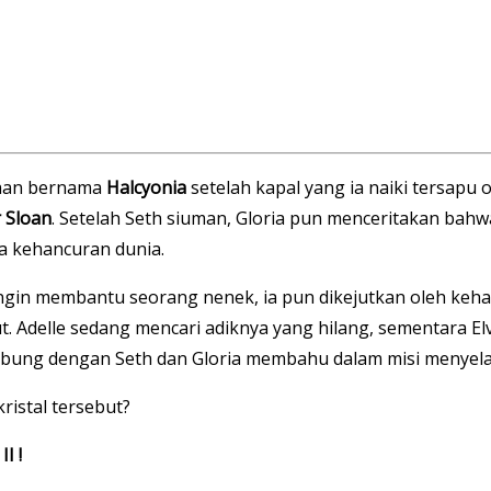
jaan bernama
Halcyonia
setelah kapal yang ia naiki tersapu 
r Sloan
. Setelah Seth siuman, Gloria pun menceritakan bahwa
ya kehancuran dunia.
ingin membantu seorang nenek, ia pun dikejutkan oleh keh
Adelle sedang mencari adiknya yang hilang, sementara Elv
abung dengan Seth dan Gloria membahu dalam misi menyel
stal tersebut?
I !