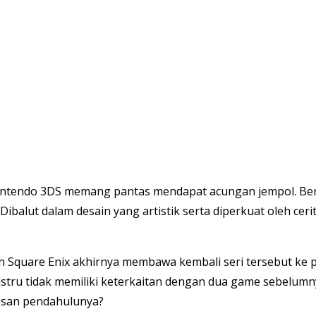
switch/
intendo 3DS memang pantas mendapat acungan jempol.
Ber
ibalut dalam desain yang artistik serta diperkuat oleh cer
Square Enix akhirnya membawa kembali seri tersebut ke p
 justru tidak memiliki keterkaitan dengan dua game sebel
esan pendahulunya?