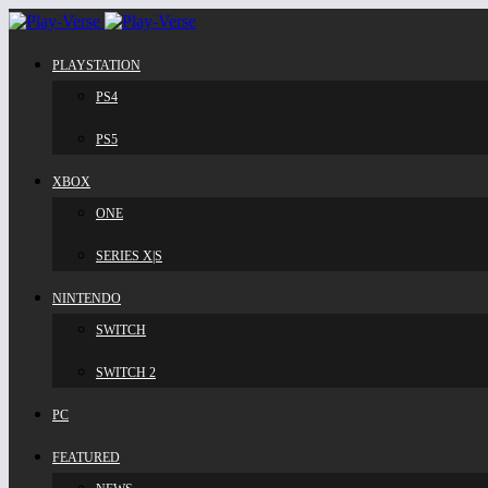
PLAYSTATION
PS4
PS5
XBOX
ONE
SERIES X|S
NINTENDO
SWITCH
SWITCH 2
PC
FEATURED