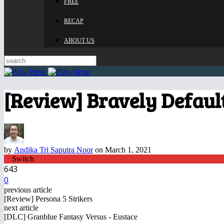
FREE
RECAP
ABOUT US
[Review] Bravely Default
by
Andika Tri Saputra Noor
on March 1, 2021
Switch
643
0
previous article
[Review] Persona 5 Strikers
next article
[DLC] Granblue Fantasy Versus - Eustace