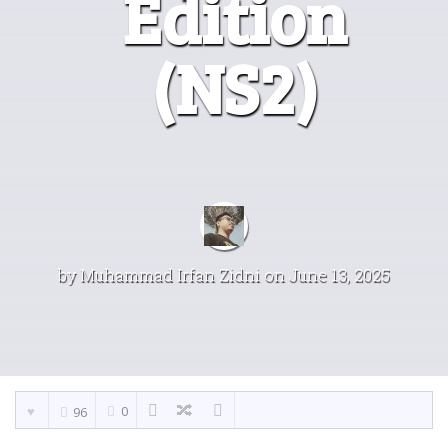
Edition
(NS2)
by
Muhammad Irfan Zidni
on June 13, 2025
0
96