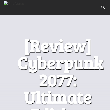
[Review]
Cyberpunk
2077:
Ultimate