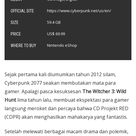
https://www.cyberpunk.net/us/en/
OFFICIAL SITE
59.4 GB
SIZE
US$ 69.99
PRICE
Nintendo eShop
WHERE TO BUY
Sejak pertama kali diumumkan tahun 2012 silam,
Cyberpunk 2077 seakan membutakan mata para
gamer.
Apalagi pasca kesuksesan
The Witcher 3: Wild
Hunt
lima tahun lalu, membuat ekspektasi para gamer
langsung meroket dan percaya bahwa CD Projekt RED
(CDPR) akan menghasilkan mahakarya yang fantastis.
Setelah melewati berbagai macam drama dan polemik,