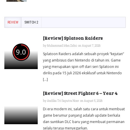
REVIEW
SWITCH 2
[Review] Splatoon Raiders
by
Muhammad Irfan Zidni
on August 7, 2026
9.0
Splatoon Raiders adalah sebuah proyek “kejutan”
yang ambisius dari Nintendo di tahun ini. Game
yang merupakan spin off dari seri Splatoon ini
dirilis pada 15 Juli 2026 eksklusif untuk Nintendo
[...]
[Review] Street Fighter 6 – Year 4
by
Andika Tri Saputra Noor
on August 5, 2026
Di era modern ini, salah satu cara untuk membuat
game berumur panjang adalah update berkala
dan suntikan DLC baru yang membuat permainan
selalu terasa menyegarkan.