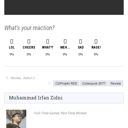
What's your reaction?
LOL
CHEERS
WHAT!?
MEH...
SAD
RAGE!
0%
0%
0%
0%
0%
0%
,
Review
Switch 2
CDProjekt RED
Cyberpunk 2077
Review
Muhammad Irfan Zidni
Full-Time Gamer, Part-Time Worker