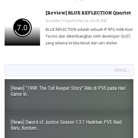
[Review] BLUE REFLECTION Quartet
by
Andika Tri Saputra Noor
on July 30, 2026
7.0
BLUE REFLECTION adalah sebuah IP RPG milik Koei
Tecmo dan dikembangkan oleh developer GUST,
yang selama ini kita kenal dari seri Atelier.
VIEW ALL
[News] “1998: The Toll Keeper Story” Rilis di PS5 pada Hari
Game In...
[News] Sword of Justice Season 1.3.1 Hadirkan PVE Raid
Baru, Kostum...