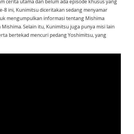
am cerita utama dan belum ada episode khusus yang
ke-8 ini, Kunimitsu diceritakan sedang menyamar
ntuk mengumpulkan informasi tentang Mishima
ishima. Selain itu, Kunimitsu juga punya misi lain
rta bertekad mencuri pedang Yoshimitsu, yang