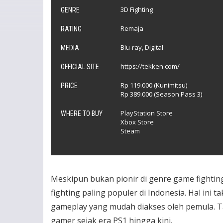
3D Fighting
GENRE
Remaja
RATING
Blu-ray, Digital
MEDIA
https://tekken.com/
OFFICIAL SITE
Rp 119.000 (Kunimitsu)
PRICE
Rp 389.000 (Season Pass 3)
PlayStation Store
WHERE TO BUY
Xbox Store
Steam
Meskipun bukan pionir di genre game fighti
fighting paling populer di Indonesia.
Hal ini t
gameplay yang mudah diakses oleh pemula. Tak
gamer sejak era PS1 hingga kini.