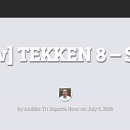
w] TEKKEN 8 – 
by
Andika Tri Saputra Noor
on July 6, 2026