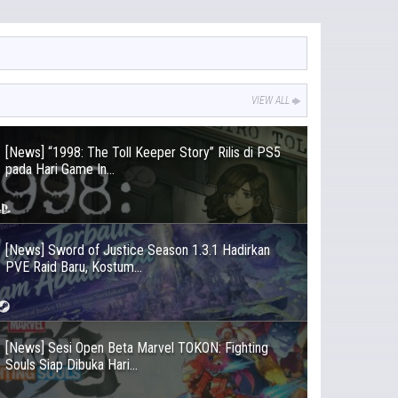
VIEW ALL
[News] “1998: The Toll Keeper Story” Rilis di PS5
pada Hari Game In...
[News] Sword of Justice Season 1.3.1 Hadirkan
PVE Raid Baru, Kostum...
[News] Sesi Open Beta Marvel TOKON: Fighting
Souls Siap Dibuka Hari...