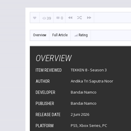
0
39
Overview
Full Article
Rating
OVERVIEW
TEKKEN 8 - Season 3
ITEM REVIEWED
Andika Tri Saputra Noor
AUTHOR
Bandai Namco
DEVELOPER
Bandai Namco
PUBLISHER
2 Juni 2026
RELEASE DATE
PS5, Xbox Series, PC
PLATFORM