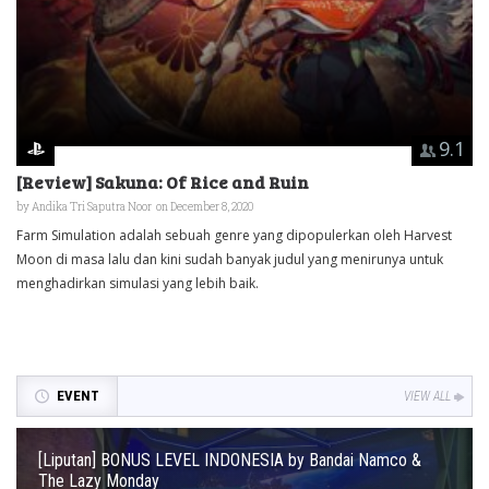
9.1
[Review] Sakuna: Of Rice and Ruin
by
Andika Tri Saputra Noor
on December 8, 2020
Farm Simulation adalah sebuah genre yang dipopulerkan oleh Harvest
Moon di masa lalu dan kini sudah banyak judul yang menirunya untuk
menghadirkan simulasi yang lebih baik.
EVENT
VIEW ALL
[Liputan] BONUS LEVEL INDONESIA by Bandai Namco &
The Lazy Monday