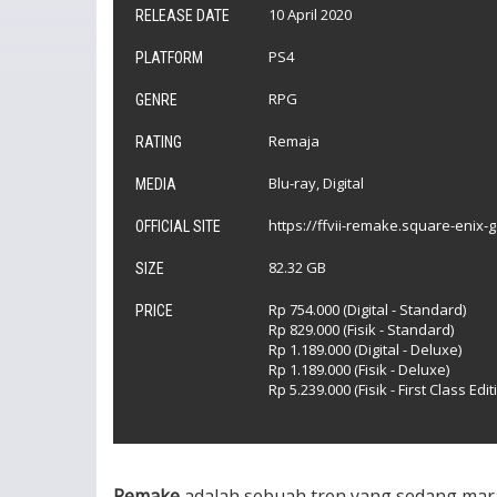
10 April 2020
RELEASE DATE
PS4
PLATFORM
RPG
GENRE
Remaja
RATING
Blu-ray, Digital
MEDIA
https://ffvii-remake.square-enix
OFFICIAL SITE
82.32 GB
SIZE
Rp 754.000 (Digital - Standard)
PRICE
Rp 829.000 (Fisik - Standard)
Rp 1.189.000 (Digital - Deluxe)
Rp 1.189.000 (Fisik - Deluxe)
Rp 5.239.000 (Fisik - First Class Edit
Remake
adalah sebuah tren yang sedang mara