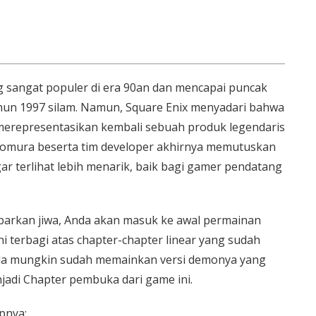
sangat populer di era 90an dan mencapai puncak
un 1997 silam. Namun, Square Enix menyadari bahwa
k merepresentasikan kembali sebuah produk legendaris
 Nomura beserta tim developer akhirnya memutuskan
ar terlihat lebih menarik, baik bagi gamer pendatang
arkan jiwa, Anda akan masuk ke awal permainan
ini terbagi atas chapter-chapter linear yang sudah
Anda mungkin sudah memainkan versi demonya yang
njadi Chapter pembuka dari game ini.
pnya: