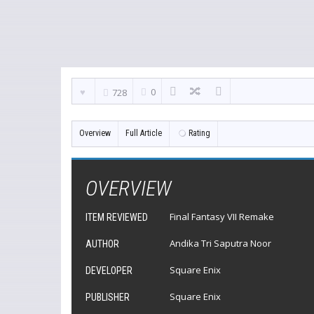
0
728
Overview
Full Article
Rating
OVERVIEW
Final Fantasy VII Remake
ITEM REVIEWED
Andika Tri Saputra Noor
AUTHOR
Square Enix
DEVELOPER
Square Enix
PUBLISHER