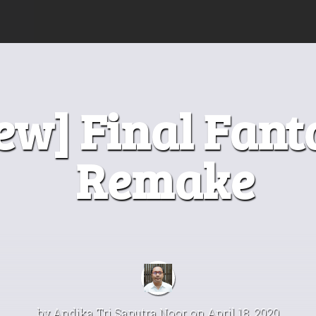
ew] Final Fant
Remake
by
Andika Tri Saputra Noor
on April 18, 2020