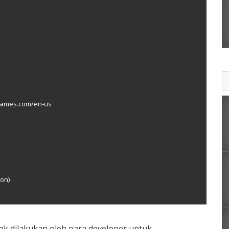
-games.com/en-us
ion)
k dilakukan oleh para developer untuk