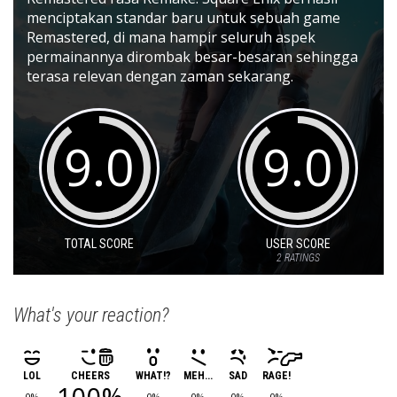
menciptakan standar baru untuk sebuah game
Remastered, di mana hampir seluruh aspek
permainannya dirombak besar-besaran sehingga
terasa relevan dengan zaman sekarang.
9.0
9.0
TOTAL SCORE
USER SCORE
2
RATINGS
What's your reaction?
LOL
CHEERS
WHAT!?
MEH...
SAD
RAGE!
100%
0%
0%
0%
0%
0%