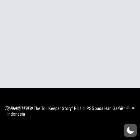
[News] “1998: The Toll Keeper Story” Rilis di PS5 pada Hari Game
PLAYSTATION
VIEW ALL
Indonesia