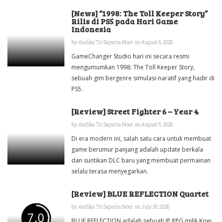
[News] “1998: The Toll Keeper Story”
Rilis di PS5 pada Hari Game
Indonesia
by
Andika Tri Saputra Noor
on August 6, 2026
GameChanger Studio hari ini secara resmi
mengumumkan 1998: The Toll Keeper Story,
sebuah gim bergenre simulasi-naratif yang hadir di
PS5.
[Review] Street Fighter 6 – Year 4
by
Andika Tri Saputra Noor
on August 5, 2026
Di era modern ini, salah satu cara untuk membuat
game berumur panjang adalah update berkala
dan suntikan DLC baru yang membuat permainan
selalu terasa menyegarkan.
[Review] BLUE REFLECTION Quartet
by
Andika Tri Saputra Noor
on July 30, 2026
7.0
BLUE REFLECTION adalah sebuah IP RPG milik Koei