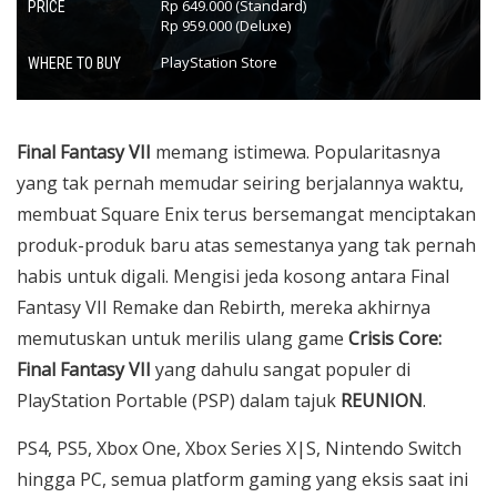
Rp 649.000 (Standard)
PRICE
Rp 959.000 (Deluxe)
PlayStation Store
WHERE TO BUY
Final Fantasy VII
memang istimewa.
Popularitasnya
yang tak pernah memudar seiring berjalannya waktu,
membuat Square Enix terus bersemangat menciptakan
produk-produk baru atas semestanya yang tak pernah
habis untuk digali. Mengisi jeda kosong antara Final
Fantasy VII Remake dan Rebirth, mereka akhirnya
memutuskan untuk merilis ulang game
Crisis Core:
Final Fantasy VII
yang dahulu sangat populer di
PlayStation Portable (PSP) dalam tajuk
REUNION
.
PS4, PS5, Xbox One, Xbox Series X|S, Nintendo Switch
hingga PC, semua platform gaming yang eksis saat ini