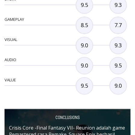
9.5
9.3
GAMEPLAY
8.5
7.7
VISUAL
9.0
9.3
AUDIO
9.0
9.5
VALUE
9.5
9.0
CONCLUSIONS
Crisis Core -Final Fantasy VII- Reunion adalah game
Remastered rasa Remake. Square Enix berhasil