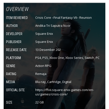
OVERVIEW
Crisis Core –Final Fantasy VII– Reunion
ITEM REVIEWED
Andika Tri Saputra Noor
AUTHOR
Square Enix
DEVELOPER
Square Enix
PUBLISHER
13 Desember 202
RELEASE DATE
PS4, PS5, Xbox One, Xbox Series, Switch, PC
PLATFORM
Action RPG
GENRE
Remaja
RATING
Blu-ray, Cartridge, Digital
MEDIA
https://ffvii.square-enix-games.com/en-
OFFICIAL SITE
us/games/crisis-core/
22 GB
SIZE