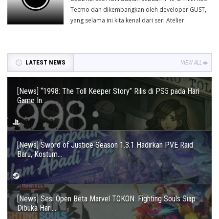
Tecmo dan dikembangkan oleh developer GUST,
yang selama ini kita kenal dari seri Atelier.
LATEST NEWS
VIEW ALL
[News] “1998: The Toll Keeper Story” Rilis di PS5 pada Hari
Game In...
[News] Sword of Justice Season 1.3.1 Hadirkan PVE Raid
Baru, Kostum...
[News] Sesi Open Beta Marvel TOKON: Fighting Souls Siap
Dibuka Hari...