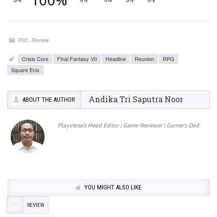
,
PS5
Review
Crisis Core
Final Fantasy VII
Headline
Reunion
RPG
Square Enix
Andika Tri Saputra Noor
ABOUT THE AUTHOR
PlayVerse's Head Editor | Game Reviewer | Gamer's Dad
YOU MIGHT ALSO LIKE
PS5
REVIEW