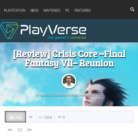
PLAYSTATION
XBOX
NINTENDO
PC
FEATURED
[Review] Crisis Core –Final
Fantasy VII– Reunion
by
Andika Tri Saputra Noor
on December 15, 2022
0
1056
PS5