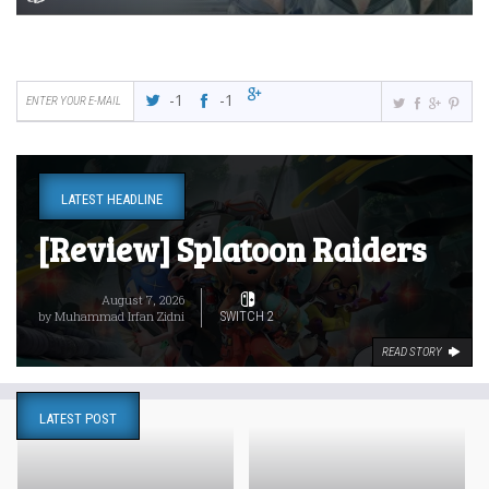
-1
-1
LATEST HEADLINE
[Review] Splatoon Raiders
August 7, 2026
by
Muhammad Irfan Zidni
SWITCH 2
READ STORY
LATEST POST