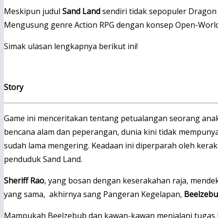
Meskipun judul
Sand Land
sendiri tidak sepopuler Dragon
Mengusung genre Action RPG dengan konsep Open-World, a
Simak ulasan lengkapnya berikut ini!
Story
Game ini menceritakan tentang petualangan seorang anak
bencana alam dan peperangan, dunia kini tidak mempunya
sudah lama mengering. Keadaan ini diperparah oleh kera
penduduk Sand Land.
Sheriff Rao
, yang bosan dengan keserakahan raja, mendeka
yang sama, akhirnya sang Pangeran Kegelapan,
Beelzeb
Mampukah Beelzebub dan kawan-kawan menjalani tugas In