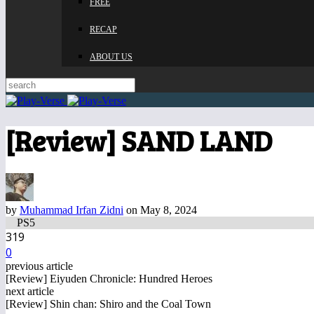
FREE
RECAP
ABOUT US
[Review] SAND LAND
by
Muhammad Irfan Zidni
on May 8, 2024
PS5
319
0
previous article
[Review] Eiyuden Chronicle: Hundred Heroes
next article
[Review] Shin chan: Shiro and the Coal Town