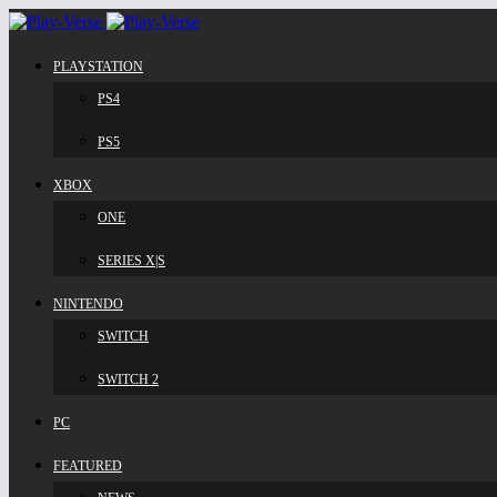
PLAYSTATION
PS4
PS5
XBOX
ONE
SERIES X|S
NINTENDO
SWITCH
SWITCH 2
PC
FEATURED