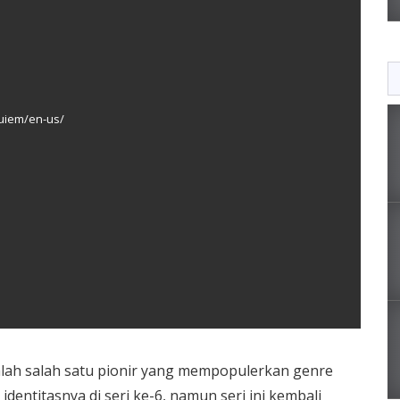
quiem/en-us/
dalah salah satu pionir yang mempopulerkan genre
entitasnya di seri ke-6, namun seri ini kembali