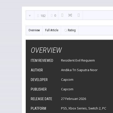
0
182
Overview
Full Article
Rating
OVERVIEW
Resident Evil Requiem
ITEM REVIEWED
Andika Tri Saputra Noor
AUTHOR
Capcom
DEVELOPER
Capcom
PUBLISHER
27 Februari 2026
RELEASE DATE
PS5, Xbox Series, Switch 2, PC
PLATFORM