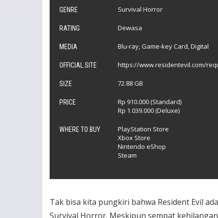
Survival Horror
GENRE
Dewasa
RATING
Blu-ray, Game-key Card, Digital
MEDIA
https://www.residentevil.com/re
OFFICIAL SITE
72.88 GB
SIZE
Rp 910.000 (Standard)
PRICE
Rp 1.039.000 (Deluxe)
PlayStation Store
WHERE TO BUY
Xbox Store
Nintendo eShop
Steam
Tak bisa kita pungkiri bahwa Resident Evil a
Survival Horror.
Meskipun sempat kehilangan id