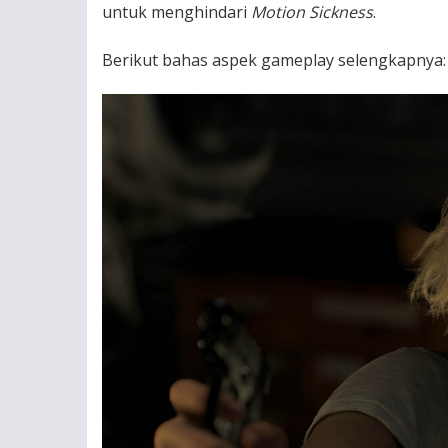
untuk menghindari
Motion Sickness
.
Berikut bahas aspek gameplay selengkapnya: