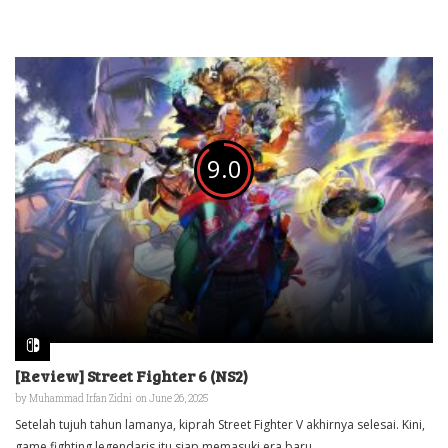
9.0
[Review] Street Fighter 6 (NS2)
by
Muhammad Irfan Zidni
on June 26, 2025
Setelah tujuh tahun lamanya, kiprah Street Fighter V akhirnya selesai. Kini,
game fighting legendaris itu siap memasuki era baru.