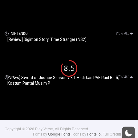
NINTENDO
VIEW ALL
[Review] Digimon Story: Time Stranger (NS2)
8.5
[News] Sword of Justice Season 1.3.1 Hadirkan PVE Raid Baru,
PC
VIEW ALL
Kostum Pantai Musim P...
Copyright © 2026 Play-Verse, All Rights Reserved.
Fonts by
Google Fonts
. Icons by
Fontello
. Full Credits
here »