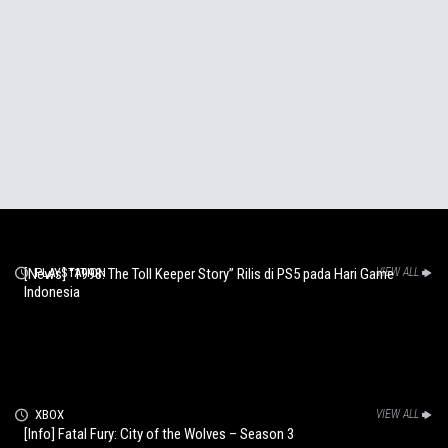
[News] “1998: The Toll Keeper Story” Rilis di PS5 pada Hari Game
PLAYSTATION
VIEW ALL
Indonesia
XBOX
VIEW ALL
[Info] Fatal Fury: City of the Wolves – Season 3