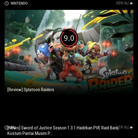
NINTENDO
VIEW ALL
9.0
[Review] Splatoon Raiders
[News] Sword of Justice Season 1.3.1 Hadirkan PVE Raid Baru,
PC
VIEW ALL
Kostum Pantai Musim P...