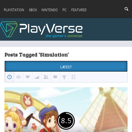
PLAYSTATION
XBOX
NINTENDO
PC
FEATURED
Posts Tagged ‘Simulation’
LATEST
8.5