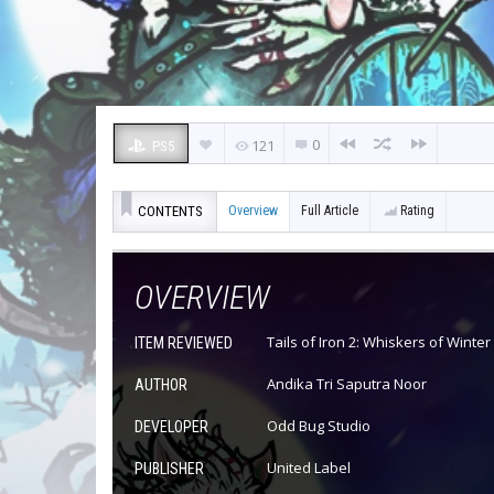
0
121
PS5
CONTENTS
Overview
Full Article
Rating
OVERVIEW
Tails of Iron 2: Whiskers of Winter
ITEM REVIEWED
Andika Tri Saputra Noor
AUTHOR
Odd Bug Studio
DEVELOPER
United Label
PUBLISHER