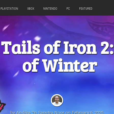
PLAYSTATION
XBOX
NINTENDO
PC
FEATURED
Tails of Iron 
of Winter
by
Andika Tri Saputra Noor
on February 6, 2025