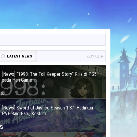
LATEST NEWS
VIEW ALL
[News] “1998: The Toll Keeper Story” Rilis di PS5
pada Hari Game In...
[News] Sword of Justice Season 1.3.1 Hadirkan
PVE Raid Baru, Kostum...