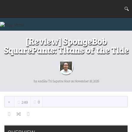
[Review] SpongeBob
SquarePants: Titans of the Tide
by
Andika Tri Saputra Noor
on November 18, 2025
0
249