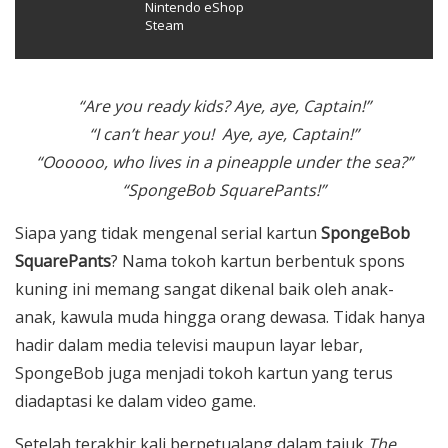
Nintendo eShop
Steam
“Are you ready kids? Aye, aye, Captain!”
“I can’t hear you!
Aye, aye, Captain!”
“Oooooo, who lives in a pineapple under the sea?”
“SpongeBob SquarePants!”
Siapa yang tidak mengenal serial kartun
SpongeBob
SquarePants
?
Nama tokoh kartun berbentuk spons
kuning ini memang sangat dikenal baik oleh anak-
anak, kawula muda hingga orang dewasa. Tidak hanya
hadir dalam media televisi maupun layar lebar,
SpongeBob juga menjadi tokoh kartun yang terus
diadaptasi ke dalam video game.
Setelah terakhir kali berpetualang dalam tajuk
The