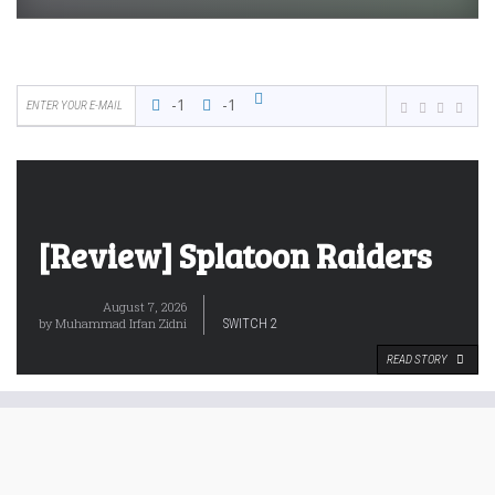
-1
-1
[Review] Splatoon Raiders
August 7, 2026
by
Muhammad Irfan Zidni
SWITCH 2
READ STORY