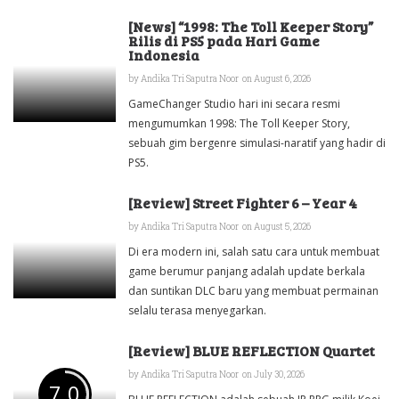
[News] “1998: The Toll Keeper Story”
Rilis di PS5 pada Hari Game
Indonesia
by
Andika Tri Saputra Noor
on August 6, 2026
GameChanger Studio hari ini secara resmi
mengumumkan 1998: The Toll Keeper Story,
sebuah gim bergenre simulasi-naratif yang hadir di
PS5.
[Review] Street Fighter 6 – Year 4
by
Andika Tri Saputra Noor
on August 5, 2026
Di era modern ini, salah satu cara untuk membuat
game berumur panjang adalah update berkala
dan suntikan DLC baru yang membuat permainan
selalu terasa menyegarkan.
[Review] BLUE REFLECTION Quartet
by
Andika Tri Saputra Noor
on July 30, 2026
7.0