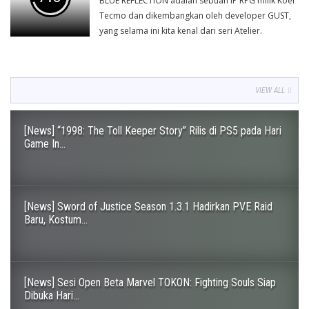
BLUE REFLECTION adalah sebuah IP RPG milik Koei
Tecmo dan dikembangkan oleh developer GUST,
yang selama ini kita kenal dari seri Atelier.
VIEW ALL
[News] “1998: The Toll Keeper Story” Rilis di PS5 pada Hari
Game In...
[News] Sword of Justice Season 1.3.1 Hadirkan PVE Raid
Baru, Kostum...
[News] Sesi Open Beta Marvel TOKON: Fighting Souls Siap
Dibuka Hari...