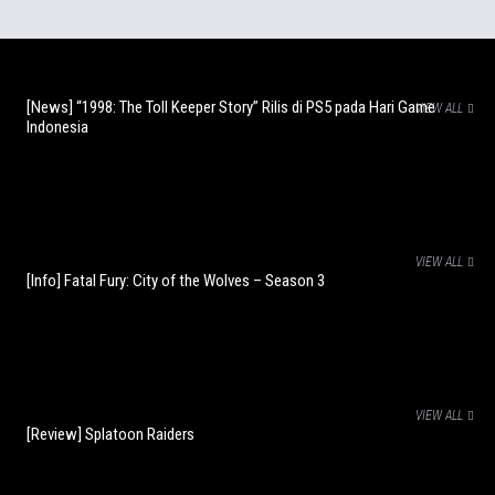
[News] “1998: The Toll Keeper Story” Rilis di PS5 pada Hari Game
VIEW ALL
Indonesia
VIEW ALL
[Info] Fatal Fury: City of the Wolves – Season 3
VIEW ALL
[Review] Splatoon Raiders