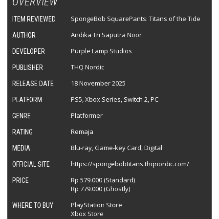
OVERVIEW
SpongeBob SquarePants: Titans of the Tide
ITEM REVIEWED
Andika Tri Saputra Noor
AUTHOR
Purple Lamp Studios
DEVELOPER
THQ Nordic
PUBLISHER
18 November 2025
RELEASE DATE
PS5, Xbox Series, Switch 2, PC
PLATFORM
Platformer
GENRE
Remaja
RATING
Blu-ray, Game-key Card, Digital
MEDIA
https://spongebobtitans.thqnordic.com/
OFFICIAL SITE
Rp 579.000 (Standard)
PRICE
Rp 779.000 (Ghostly)
PlayStation Store
WHERE TO BUY
Xbox Store