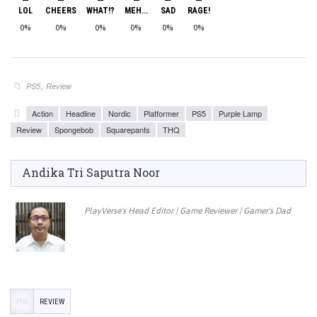
LOL
CHEERS
WHAT!?
MEH...
SAD
RAGE!
0%
0%
0%
0%
0%
0%
,
PS5
Review
Action
Headline
Nordic
Platformer
PS5
Purple Lamp
Review
Spongebob
Squarepants
THQ
Andika Tri Saputra Noor
PlayVerse's Head Editor | Game Reviewer | Gamer's Dad
PS5
REVIEW