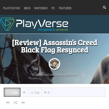
PLAYSTATION
XBOX
NINTENDO
PC
FEATURED
[Review] Assassin’s Creed
Black Flag Resynced
by
Muhammad Irfan Zidni
on July 8, 2026
0
112
PS5