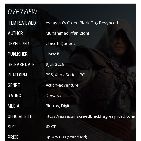
OVERVIEW
Assassin's Creed Black Flag Resynced
ITEM REVIEWED
Muhammad Irfan Zidni
AUTHOR
Ubisoft Quebec
DEVELOPER
Ubisoft
PUBLISHER
9 Juli 2026
RELEASE DATE
PS5, Xbox Series, PC
PLATFORM
Action-adventure
GENRE
Dewasa
RATING
Blu-ray, Digital
MEDIA
https://assassinscreedblackflagresynced.com/
OFFICIAL SITE
62 GB
SIZE
Rp 879.000 (Standard)
PRICE